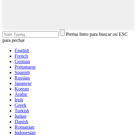
Prema Intro para buscar ou ESC
para pechar
English
French
German
Portuguese
Spanish
Russian
Japanese
Korean
Arabic
Irish
Greek
Turkish
Italian
Danish
Romanian
Indonesian