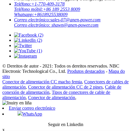
Teléfono:
+1-770-409-3178
Teléfono móbil:
+86 189 2553 8009
Whatsapp:
+8618925538009
Correo electrónico:
sales-07@anen-power.com
Correo electrónico:
shawn@anen-power.com
© Dereitos de autor - 2021: Todos os dereitos reservados. NBC
Electronic Technological Co., Ltd.
Produtos destacados
-
Mapa do
sitio
Conector de alimentación CC macho femia
,
Conectores de cables de
alimentación
,
Conector de alimentación CC de 2 pines
,
Cable de
conexión de alimentación
,
Tipos de conectores de cable de
alimentación
,
Conector de alimentación
,
Enviar correo electrónico
WhatsApp
Seguir en Linkedin
x