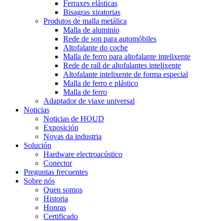
Ferraxes elásticas
Bisagras xiratorias
Produtos de malla metálica
Malla de aluminio
Rede de son para automóbiles
Altofalante do coche
Malla de ferro para altofalante intelixente
Rede de raíl de altofalantes intelixente
Altofalante intelixente de forma especial
Malla de ferro e plástico
Malla de ferro
Adaptador de viaxe universal
Noticias
Noticias de HOUD
Exposición
Novas da industria
Solución
Hardware electroacústico
Conector
Preguntas frecuentes
Sobre nós
Quen somos
Historia
Honras
Certificado