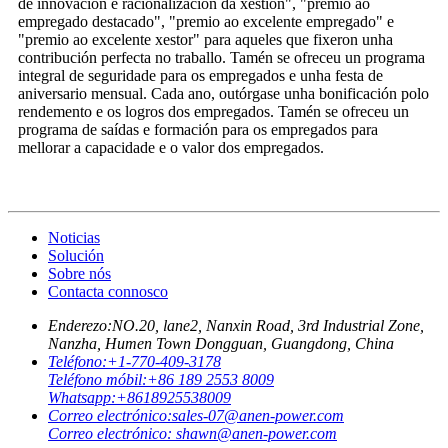
de innovación e racionalización da xestión", "premio ao
empregado destacado", "premio ao excelente empregado" e
"premio ao excelente xestor" para aqueles que fixeron unha
contribución perfecta no traballo. Tamén se ofreceu un programa
integral de seguridade para os empregados e unha festa de
aniversario mensual. Cada ano, outórgase unha bonificación polo
rendemento e os logros dos empregados. Tamén se ofreceu un
programa de saídas e formación para os empregados para
mellorar a capacidade e o valor dos empregados.
Noticias
Solución
Sobre nós
Contacta connosco
Enderezo:
NO.20, lane2, Nanxin Road, 3rd Industrial Zone,
Nanzha, Humen Town Dongguan, Guangdong, China
Teléfono:
+1-770-409-3178
Teléfono móbil:
+86 189 2553 8009
Whatsapp:
+8618925538009
Correo electrónico:
sales-07@anen-power.com
Correo electrónico:
shawn@anen-power.com