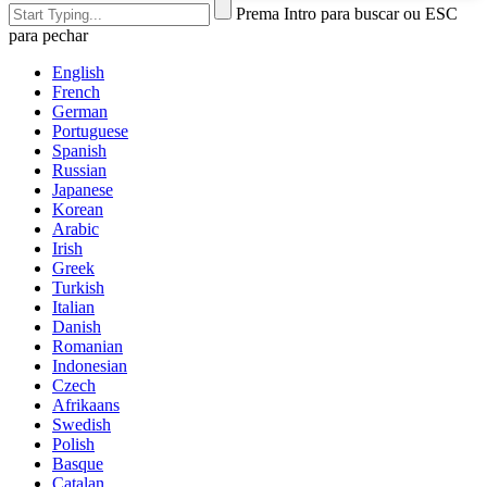
Prema Intro para buscar ou ESC
para pechar
English
French
German
Portuguese
Spanish
Russian
Japanese
Korean
Arabic
Irish
Greek
Turkish
Italian
Danish
Romanian
Indonesian
Czech
Afrikaans
Swedish
Polish
Basque
Catalan