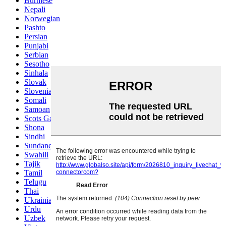
Burmese
Nepali
Norwegian
Pashto
Persian
Punjabi
Serbian
Sesotho
Sinhala
Slovak
Slovenian
Somali
Samoan
Scots Gaelic
Shona
Sindhi
Sundanese
Swahili
Tajik
Tamil
Telugu
Thai
Ukrainian
Urdu
Uzbek