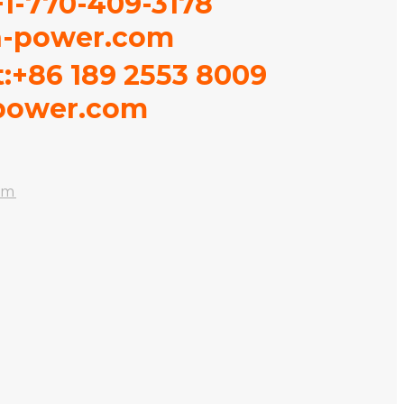
+1-770-409-3178
-power.com
:+86 189 2553 8009
power.com
om