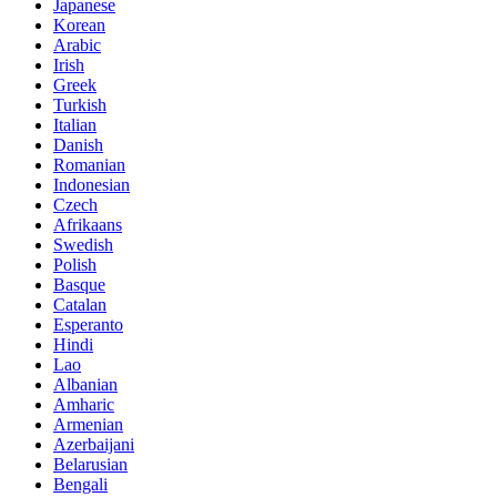
Japanese
Korean
Arabic
Irish
Greek
Turkish
Italian
Danish
Romanian
Indonesian
Czech
Afrikaans
Swedish
Polish
Basque
Catalan
Esperanto
Hindi
Lao
Albanian
Amharic
Armenian
Azerbaijani
Belarusian
Bengali