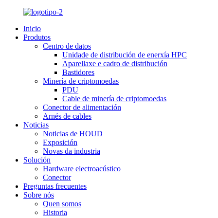
Inicio
Produtos
Centro de datos
Unidade de distribución de enerxía HPC
Aparellaxe e cadro de distribución
Bastidores
Minería de criptomoedas
PDU
Cable de minería de criptomoedas
Conector de alimentación
Arnés de cables
Noticias
Noticias de HOUD
Exposición
Novas da industria
Solución
Hardware electroacústico
Conector
Preguntas frecuentes
Sobre nós
Quen somos
Historia