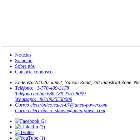
Noticias
Solución
Sobre nós
Contacta connosco
Enderezo:
NO.20, lane2, Nanxin Road, 3rd Industrial Zone,
Teléfono:
+1-770-409-3178
Teléfono móbil:
+86 189 2553 8009
Whatsapp:
+8618925538009
Correo electrónico:
sales-07@anen-power.com
Correo electrónico:
shawn@anen-power.com