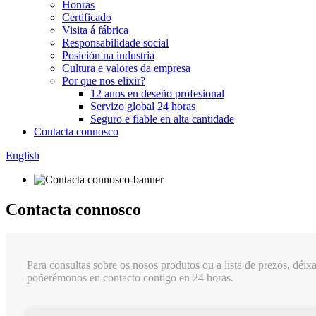
Honras
Certificado
Visita á fábrica
Responsabilidade social
Posición na industria
Cultura e valores da empresa
Por que nos elixir?
12 anos en deseño profesional
Servizo global 24 horas
Seguro e fiable en alta cantidade
Contacta connosco
English
Contacta connosco
Para consultas sobre os nosos produtos ou a lista de prezos, déixa
poñerémonos en contacto contigo en 24 horas.