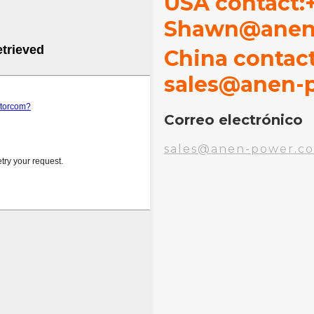
USA contact:
Shawn@anen
China contact
sales@anen-
Correo electrónico
sales@anen-power.c